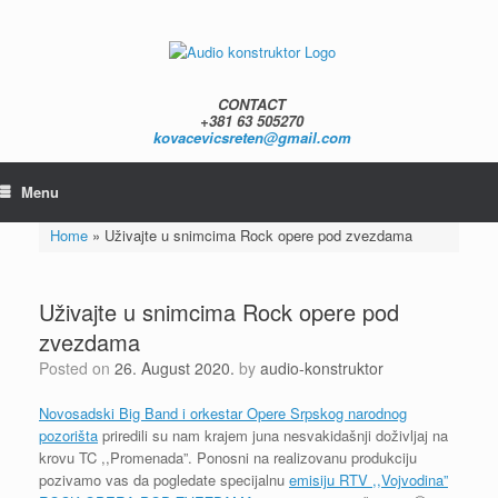
Skip
to
content
CONTACT
+381 63 505270
kovacevicsreten@gmail.com
Menu
Home
»
Uživajte u snimcima Rock opere pod zvezdama
Uživajte u snimcima Rock opere pod
zvezdama
Posted on
26. August 2020.
by
audio-konstruktor
Novosadski Big Band i orkestar Opere Srpskog narodnog
pozorišta
priredili su nam krajem juna nesvakidašnji doživljaj na
krovu TC ,,Promenada”. Ponosni na realizovanu produkciju
pozivamo vas da pogledate specijalnu
emisiju RTV ,,Vojvodina”