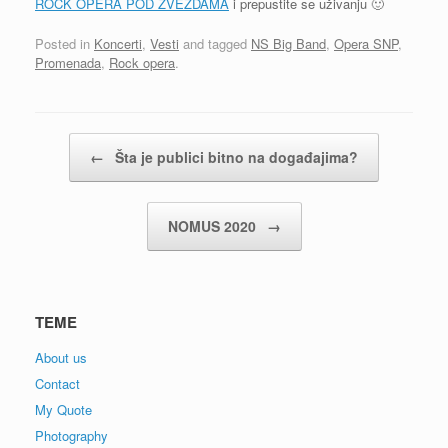
ROCK OPERA POD ZVEZDAMA
i prepustite se uživanju 🙂
Posted in
Koncerti
,
Vesti
and tagged
NS Big Band
,
Opera SNP
,
Promenada
,
Rock opera
.
Post navigation
←
Šta je publici bitno na događajima?
NOMUS 2020
→
TEME
About us
Contact
My Quote
Photography