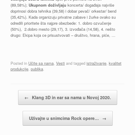
(89,58%);
Ukupnom doživljaju
koncerta/ događaja najviše
doprinosi dobra tehnika (39,58) i dobar pevač/ orkestar/ bend
(35,42%). Kada organizuju privatne zabave i žurke ovako su
odredili prioritete šta najpre obezbede: 1. dobro ozvučenje
(50%), 2.dobro mesto (29,17), 3. izvođača (14,58), 4. nešto
drugo: Ekipa koja ce prisustvovati – društvo, hrana, piće, …
Posted in
Učite sa nama
,
Vesti
and tagged
istraživanje
,
kvalitet
produkcije
,
publika
.
Post navigation
←
Klang 3D in ear sa nama u Novoj 2020.
Uživajte u snimcima Rock opere…
→