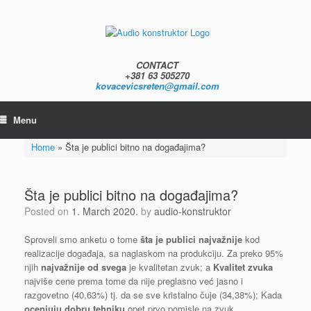
Skip
to
content
CONTACT
+381 63 505270
kovacevicsreten@gmail.com
Menu
Home
»
Šta je publici bitno na događajima?
Šta je publici bitno na događajima?
Posted on
1. March 2020.
by
audio-konstruktor
Sproveli smo anketu o tome
šta je publici najvažnije
kod
realizacije događaja, sa naglaskom na produkciju. Za preko 95%
njih
najvažnije od svega
je kvalitetan zvuk; a
Kvalitet zvuka
najviše cene prema tome da nije preglasno već jasno i
razgovetno (40,63%) tj. da se sve kristalno čuje (34,38%); Kada
ocenjuju dobru tehniku
opet prvo pomisle na zvuk