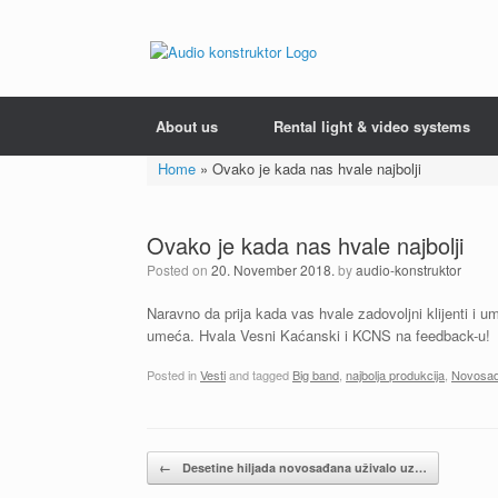
Skip
to
content
About us
Rental light & video systems
Home
»
Ovako je kada nas hvale najbolji
Ovako je kada nas hvale najbolji
Posted on
20. November 2018.
by
audio-konstruktor
Naravno da prija kada vas hvale zadovoljni klijenti i u
umeća. Hvala Vesni Kaćanski i KCNS na feedback-u!
Posted in
Vesti
and tagged
Big band
,
najbolja produkcija
,
Novosads
Post navigation
←
Desetine hiljada novosađana uživalo uz…