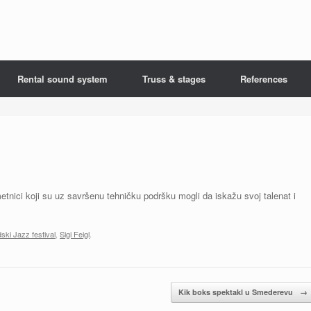
Rental sound system
Truss & stages
References
metnici koji su uz savršenu tehničku podršku mogli da iskažu svoj talenat i
ki Jazz festival
,
Sigi Feigl
.
Kik boks spektakl u Smederevu
→