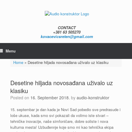
Skip
to
content
CONTACT
+381 63 505270
kovacevicsreten@gmail.com
Menu
Home
»
Desetine hiljada novosađana uživalo uz klasiku
Desetine hiljada novosađana uživalo uz
klasiku
Posted on
16. September 2018.
by
audio-konstruktor
15. septembar je dan kada je Novi Sad pobedio sve predrasude i
loše ukuse, kada smo svi pokazali da volimo iste stvari –
tehničke inovacije, naše simfoničare, dobre soliste i nova
kulturna mesta! Uzbuđennje koje smo mi kao tehnička ekipa