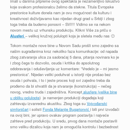
imali u danima pripreme ovog spektakla je nezamenljivo iskustvo
koje svakom profesionalcu želimo da stekne. Titula Evropske
prestonice kulture donela nam je ovu mogućnost da kulturu i
kreativnost doživljavamo kao nijedan drugi grad u Srbiji i zbog
toga treba da budemo ponosni – SVI!!! Vidimo se na nekom
novom mestu uz vrhunsku produkciju. Klikni Više za priču o
Alusferi
– velikoj kružnoj polulopti koja je sletela među nas 🙂
Tokom montaže nove bine u Novom Sadu prošli smo zajedno sa
našim sugrađanima kroz nekoliko faza komunikacije: od napada
zbog zatvaranja ulica za saobraćaj 5 dana, pitanja novinara ko je
i zbog čega to dozvolio, osuda i kritika do apsolutnog
odobravanja i oduševljenja uz komentare: ”Vredelo je – mi jesmo
prestonica”. Nijedan veliki poduhvat u istoriji nije prošao bez
osuda i pohvala, i to i jeste proces koji svi zajedno treba da
prođemo da bi shvatili da je stvaranje (konstrukcija) – nečeg
novog, vredno truda i zajedništva. Koncept
alusfere (velike bine
u obliku polulopte
) je namenjen produkciji događaja koji
zahtevaju izvanrednu akustiku. Zbog toga su
Vojvođanski
simfoničari
i solisti
Fonda Melanije Bugarionvić
i bili prvi izvođači
na ovoj bini, jer upravo ovakav program postavlja i najveće
zahteve pred produkciju. U sredu, prvog dana montaže postavili
smo veliku dizalicu koja nam je omogućila kontrolu i bezbednost