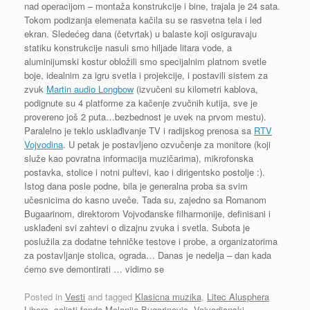
nad operacijom – montaža konstrukcije i bine, trajala je 24 sata.
Tokom podizanja elemenata kačila su se rasvetna tela i led
ekran. Sledećeg dana (četvrtak) u balaste koji osiguravaju
statiku konstrukcije nasuli smo hiljade litara vode, a
aluminijumski kostur obložili smo specijalnim platnom svetle
boje, idealnim za igru svetla i projekcije, i postavili sistem za
zvuk
Martin audio Longbow
(izvučeni su kilometri kablova,
podignute su 4 platforme za kačenje zvučnih kutija, sve je
provereno još 2 puta…bezbednost je uvek na prvom mestu).
Paralelno je teklo usklađivanje TV i radijskog prenosa sa
RTV
Vojvodina
. U petak je postavljeno ozvučenje za monitore (koji
služe kao povratna informacija muzičarima), mikrofonska
postavka, stolice i notni pultevi, kao i dirigentsko postolje :).
Istog dana posle podne, bila je generalna proba sa svim
učesnicima do kasno uveče. Tada su, zajedno sa Romanom
Bugaarinom, direktorom Vojvođanske filharmonije, definisani i
usklađeni svi zahtevi o dizajnu zvuka i svetla. Subota je
poslužila za dodatne tehničke testove i probe, a organizatorima
za postavljanje stolica, ograda… Danas je nedelja – dan kada
ćemo sve demontirati … vidimo se
Posted in
Vesti
and tagged
Klasicna muzika
,
Litec Alusphera
Libera
,
solisti fonda Melanije Bugarinovic
,
Vojvodjanski