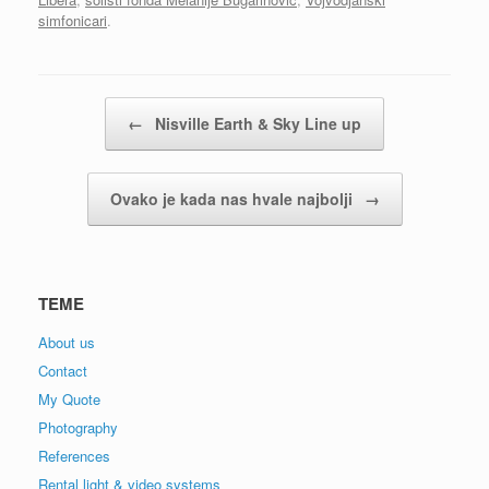
simfonicari
.
Post navigation
←
Nisville Earth & Sky Line up
Ovako je kada nas hvale najbolji
→
TEME
About us
Contact
My Quote
Photography
References
Rental light & video systems