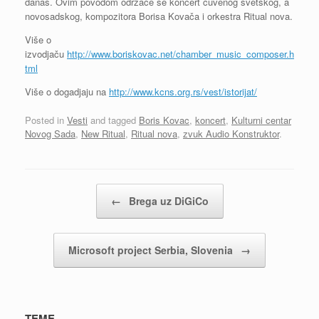
danas. Ovim povodom održaće se koncert čuvenog svetskog, a
novosadskog, kompozitora Borisa Kovača i orkestra Ritual nova.
Više o
izvodjaču
http://www.boriskovac.net/chamber_music_composer.h
tml
Više o dogadjaju na
http://www.kcns.org.rs/vest/istorijat/
Posted in
Vesti
and tagged
Boris Kovac
,
koncert
,
Kulturni centar
Novog Sada
,
New Ritual
,
Ritual nova
,
zvuk Audio Konstruktor
.
Post navigation
←
Brega uz DiGiCo
Microsoft project Serbia, Slovenia
→
TEME