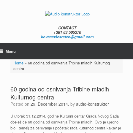
Skip
to
content
CONTACT
+381 63 505270
kovacevicsreten@gmail.com
Menu
Home
»
60 godina od osnivanja Tribine mladih Kulturnog
centra
60 godina od osnivanja Tribine mladih
Kulturnog centra
Posted on
29. December 2014.
by
audio-konstruktor
U utorak 31.12.2014. godine Kulturni centar Grada Novog Sada
obeležiće 60 godina od osnivanja Tribine mladih. Ovo je ujedno
bio i temelj za osnivanje i početak rada kuturnog centra kakav je